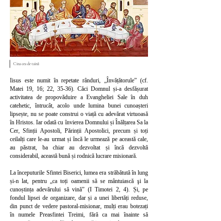
Cina cea de taină
Iisus este numit în repetate rânduri, „Învățătorule” (cf.
Matei 19, 16; 22, 35-36). Căci Domnul și-a desfășurat
activitatea de propovăduire a Evangheliei Sale în duh
catehetic, întrucât, acolo unde lumina bunei cunoașteri
lipsește, nu se poate construi o viață cu adevărat virtuoasă
în Hristos. Iar odată cu învierea Domnului și Înălțarea Sa la
Cer, Sfinții Apostoli, Părinții Apostolici, precum și toți
ceilalți care le-au urmat și încă le urmează pe această cale,
au păstrat, ba chiar au dezvoltat și încă dezvoltă
considerabil, această bună și rodnică lucrare misionară.
La începuturile Sfintei Biserici, lumea era străbătută în lung
și-n lat, pentru „ca toți oamenii să se mântuiască şi la
cunoștința adevărului să vină” (I Timotei 2, 4). Și, pe
fondul lipsei de organizare, dar și a unei libertăți reduse,
din punct de vedere pastoral-misionar, mulți erau botezați
în numele Preasfintei Treimi, fără ca mai înainte să