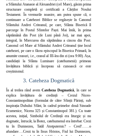
a Sfântului Atanasie al Alexandriei (cel Mare), găsim prima
structurare completă și certificată a Cărților Noului
Testament. În vremurile noastre, am putea spune că, o
continuare a Catehezei Biblice se regăsește în Canonul
Sfântului Andrei Criteanul, pe care, Sfânta Biserică îl
parcurge în Postul Sfintelor Paști. Mai întâi, în prima
săptămână din Post (de Luni până Joi), iar mai apoi,
integral, în Miercurea din săptămâna a cincea din Post.
Canonul cel Mare al Sfântului Andrei Criteanul ține locul
catehezei, pe care o făcea episcopul în Biserica Primară, în
anumite ceasuri, i.e., ceasul al III-lea din zi (ora 9:00). Așa,
candidații la Sfânta Luminare (catehumenii) primeau
învățătura biblică și începeau să cunoască ce este
creștinismul.
3. Cateheza Dogmatică
În al treilea rând avem
Cateheza Dogmatică
, în care se
explica învățătura de credință – Crezul Niceo-
Constantinopolitan (formulat de către Sfinții Părinți, sub
inspirația Duhului Sfânt, în cadrul primelor două Sinoade
Ecumenice, Niceea 325 și Constantinopol 381.). Cu toate
acestea, inițial, Simbolul de Credință era liturgic și nu
dogmatic, întrucât, la Botez, catehumenul era întrebat: Crezi
tu în Dumnezeu, Tatăl Atotputernic? – Cred!……o
afundare….Crezi tu în Iisus Hristos, Fiul lui Dumnezeu,