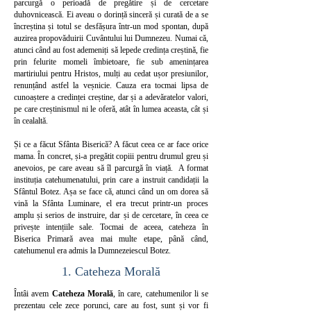
parcurgă o perioadă de pregătire și de cercetare
duhovnicească. Ei aveau o dorință sinceră și curată de a se
încreștina și totul se desfășura într-un mod spontan, după
auzirea propovăduirii Cuvântului lui Dumnezeu. Numai că,
atunci când au fost ademeniți să lepede credința creștină, fie
prin felurite momeli îmbietoare, fie sub amenințarea
martiriului pentru Hristos, mulți au cedat ușor presiunilor,
renunțând astfel la veșnicie. Cauza era tocmai lipsa de
cunoaștere a credinței creștine, dar și a adevăratelor valori,
pe care creștinismul ni le oferă, atât în lumea aceasta, cât și
în cealaltă.
Și ce a făcut Sfânta Biserică? A făcut ceea ce ar face orice
mama. În concret, și-a pregătit copiii pentru drumul greu și
anevoios, pe care aveau să îl parcurgă în viață. A format
instituția catehumenatului, prin care a instruit candidații la
Sfântul Botez. Așa se face că, atunci când un om dorea să
vină la Sfânta Luminare, el era trecut printr-un proces
amplu și serios de instruire, dar și de cercetare, în ceea ce
privește intențiile sale. Tocmai de aceea, cateheza în
Biserica Primară avea mai multe etape, până când,
catehumenul era admis la Dumnezeiescul Botez.
1. Cateheza Morală
Întâi avem
Cateheza Morală
, în care, catehumenilor li se
prezentau cele zece porunci, care au fost, sunt și vor fi