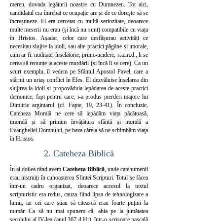
mereu, dovada legăturii noastre cu Dumnezeu. Tot aici,
candidatul era întrebat ce ocupație are și de ce dorește să se
încreștineze. El era cercetat cu multă seriozitate, deoarece
multe meserii nu erau (și încă nu sunt) compatibile cu viața
în Hristos. Așadar, celor care desfășurau activități ce
necesitau slujire la idoli, sau alte practici păgâne și imorale,
cum ar fi: nuditate, înșelătorie, prunc-ucidere, s.a.m.d., li se
cerea să renunțe la aceste murdării (și încă li se cere). Ca un
scurt exemplu, îl vedem pe Sfântul Apostol Pavel, care a
stârnit un uriaș conflict în Efes. El dezvăluise înșelarea din
slujirea la idoli și propovăduia lepădarea de aceste practici
demonice, fapt pentru care, i-a produs pierderi majore lui
Dimitrie argintarul (cf. Fapte, 19, 23-41). În concluzie,
Cateheza Morală ne cere să lepădăm viața păcătoasă,
imorală și să primim învățătura sfântă și morală a
Evangheliei Domnului, pe baza căreia să ne schimbăm viaţa
în Hristos.
2. Cateheza Biblică
În al doilea rând avem
Cateheza Biblică
, unde catehumenii
erau instruiți în cunoașterea Sfintei Scripturi. Totul se făcea
într-un cadru organizat, deoarece accesul la textul
scripturistic era redus, cauza fiind lipsa de tehnologizare a
lumii, iar cei care știau să citească erau foarte puțini la
număr. Ca să nu mai spunem că, abia pe la jumătatea
secolului al IV-lea (anul 367 d.Hr), într-o scrisoare pascală