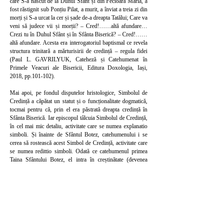
care S-a născut de la Duhul Sfânt și din Fecioara Maria, a
fost răstignit sub Ponțiu Pilat, a murit, a înviat a treia zi din
morți și S-a urcat la cer și șade de-a dreapta Tatălui; Care va
veni să judece vii și morții? – Cred!……altă afundare…
Crezi tu în Duhul Sfânt și în Sfânta Biserică? – Cred!……
altă afundare. Acesta era interogatoriul baptismal ce revela
structura trinitară a mărturisirii de credință – regula fidei
(Paul L. GAVRILYUK, Cateheză și Catehumenat în
Primele Veacuri ale Bisericii, Editura Doxologia, Iași,
2018, pp.101-102).
Mai apoi, pe fondul disputelor hristologice, Simbolul de
Credință a căpătat un statut și o funcționalitate dogmatică,
tocmai pentru că, prin el era păstrată dreapta credință în
Sfânta Biserică. Iar episcopul tâlcuia Simbolul de Credință,
în cel mai mic detaliu, activitate care se numea explanatio
simboli. Și înainte de Sfântul Botez, catehumenului i se
cerea să rostească acest Simbol de Credință, activitate care
se numea redittio simboli. Odată ce catehumenul primea
Taina Sfântului Botez, el intra în creștinătate (devenea
membru viu al Sfintei Biserici), având un statut de neofit
(persoană care a îmbrățișat de curând o nouă religie – în
cazul nostru cea creștină – abandonând credința veche, sau
statutul de persoană care nu aparținea nici unei religii).
4. Cateheza Liturgică (Mistagogică)