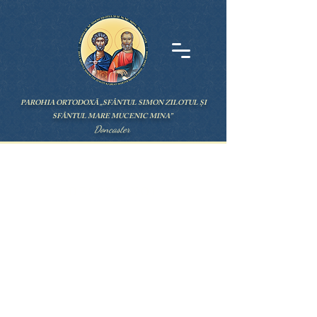
PAROHIA ORTODOXĂ „SFÂNTUL SIMON ZILOTUL ȘI
SFÂNTUL MARE MUCENIC MINA”
Doncaster
DESPRE NOI
Parohia Ortodoxă Română „Sf. Simon Zilotul și
© 2025
Sf. M. Mc. Mina” din Doncaster,
în cadrul Arhiepiscopiei
Ortodoxe Române a Marii Britanii și Irlandei de Nord.
Toate drepturile rezervate.
CONTAC
T
Preot Paroh Lucian Filip
Tel: ‪+447846044690