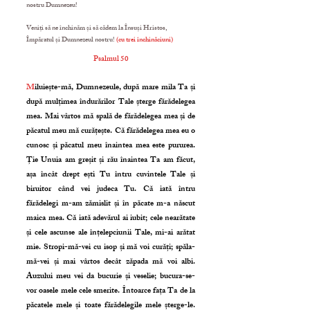
nostru Dumnezeu!
Veniți să ne închinăm și să cădem la Însuși Hristos,
Împăratul și Dumnezeul nostru!
(cu trei închinăciuni)
Psalmul 50
M
iluiește-mă, Dumnezeule, după mare mila Ta și
după mulțimea îndurărilor Tale șterge fărădelegea
mea. Mai vârtos mă spală de fărădelegea mea și de
păcatul meu mă curățește. Că fărădelegea mea eu o
cunosc și păcatul meu înaintea mea este pururea.
Ție Unuia am greșit și rău înaintea Ta am făcut,
așa încât drept ești Tu întru cuvintele Tale și
biruitor când vei judeca Tu. Că iată întru
fărădelegi m-am zămislit și în păcate m-a născut
maica mea. Că iată adevărul ai iubit; cele nearătate
și cele ascunse ale înțelepciunii Tale, mi-ai arătat
mie. Stropi-mă-vei cu isop și mă voi curăți; spăla-
mă-vei și mai vârtos decât zăpada mă voi albi.
Auzului meu vei da bucurie și veselie; bucura-se-
vor oasele mele cele smerite. Întoarce fața Ta de la
păcatele mele și toate fărădelegile mele șterge-le.