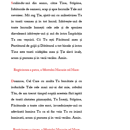
S
culându-mă din somn, către Tine, Stăpâne,
Iubitorule de oameni, scap și spre lucrurile Tale mă
nevoiesc. Mă rog Ție, ajută-mi cu milostivirea Ta
în toată vremea și în tot lucrul. Izbăvește-mă de
toate lucrurile lumești cele rele și de sporirea
diavolească izbăvește-mă și mă du întru Împărăția
Ta cea veșnică. Că Tu ești Făcătorul meu și
Purtătorul de grijă și Dătătorul a tot binele și întru
Tine este toată nădejdea mea și Ție slavă înalț,
acum și pururea și în vecii vecilor. Amin.
Rugăciunea a patra, a Sfântului Macarie cel Mare:
D
oamne, Cel Care cu multa Ta bunătate și cu
îndurările Tale cele mari mi-ai dat mie, robului
Tău, de am trecut timpul nopții acesteia fără ispită
de toată răutatea pizmașului, Tu Însuți, Stăpâne,
Făcătorule a toate câte sunt, învrednicește-mă cu
adevărată lumina Ta ca să fac voia Ta cu inimă
luminată, acum și pururea și în vecii vecilor. Amin.