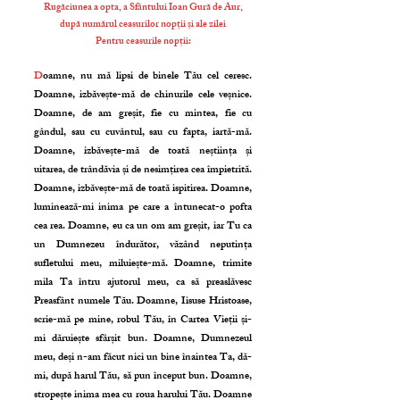
Rugăciunea a opta, a Sfântului Ioan Gură de Aur,
după numărul ceasurilor nopții și ale zilei
Pentru ceasurile nopții:
D
oamne, nu mă lipsi de binele Tău cel ceresc.
Doamne, izbăvește-mă de chinurile cele veșnice.
Doamne, de am greșit, fie cu mintea, fie cu
gândul, sau cu cuvântul, sau cu fapta, iartă-mă.
Doamne, izbăvește-mă de toată neștiința și
uitarea, de trândăvia și de nesimțirea cea împietrită.
Doamne, izbăvește-mă de toată ispitirea. Doamne,
luminează-mi inima pe care a întunecat-o pofta
cea rea. Doamne, eu ca un om am greșit, iar Tu ca
un Dumnezeu îndurător, văzând neputința
sufletului meu, miluiește-mă. Doamne, trimite
mila Ta întru ajutorul meu, ca să preaslăvesc
Preasfânt numele Tău. Doamne, Iisuse Hristoase,
scrie-mă pe mine, robul Tău, în Cartea Vieții și-
mi dăruiește sfârșit bun. Doamne, Dumnezeul
meu, deși n-am făcut nici un bine înaintea Ta, dă-
mi, după harul Tău, să pun început bun. Doamne,
stropește inima mea cu roua harului Tău. Doamne