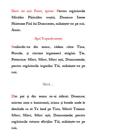
P
entru rugăciunile
Dacă nu ești Preot, spune:
Sfinților Părinților noștri, Doamne Iisuse
Hristoase Fiul lui Dumnezeu, miluiește-ne pe noi.
Amin.
Apoi Troparele acestea
S
culându-ne din somn, cădem către Tine,
Bunule, și cântare îngerească strigăm Ție,
Puternice: Sfânt, Sfânt, Sfânt ești, Dumnezeule;
pentru rugăciunile îngerilor Tăi, miluiește-ne pe
noi.
Slavă
…
D
in pat și din somn m-ai ridicat, Doamne;
mintea mea o luminează, inima și buzele mele le
deschide ca să Te laud pe Tine, Sfântă Treime:
Sfânt, Sfânt, Sfânt ești, Dumnezeule; pentru
rugăciunile tuturor sfinților Tăi, miluiește-ne pe
noi.