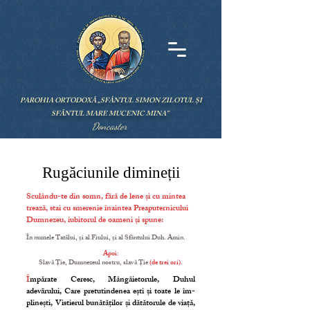
PAROHIA ORTODOXĂ „SFÂNTUL SIMON ZILOTUL ȘI
SFÂNTUL MARE MUCENIC MINA”
Doncaster
Rugăciunile dimineții
Sculându-te din somn, fără de lene și cu mintea
trează, stai cu smerenie înaintea Preaputernicului
Dumnezeu, iubitorul de oameni și spune:
În numele Tatălui, și al Fiului, și al Sfântului Duh. Amin.
Apoi:
Slavă Ție, Dumnezeul nostru, slavă Ție
(de trei ori).
Î
mpărate Ceresc, Mângâietorule, Duhul
adevărului, Care pretutindenea ești și toate le îm­
plinești, Vistierul bunătăților și dătătorule de viață,