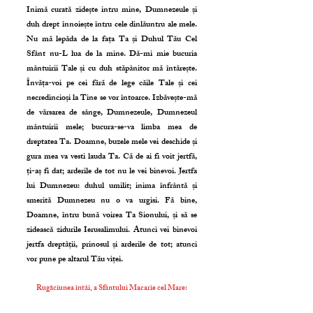
Inimă curată zidește intru mine, Dumnezeule și
duh drept înnoiește întru cele dinlăuntru ale mele.
Nu mă lepăda de la fața Ta și Duhul Tău Cel
Sfânt nu-L lua de la mine. Dă-mi mie bucuria
mântuirii Tale și cu duh stăpânitor mă întărește.
Învăța-voi pe cei fără de lege căile Tale și cei
necredincioși la Tine se vor întoarce. Izbăvește-mă
de vărsarea de sânge, Dumnezeule, Dumnezeul
mântuirii mele; bucura-se-va limba mea de
dreptatea Ta. Doamne, buzele mele vei deschide și
gura mea va vesti lauda Ta. Că de ai fi voit jertfă,
ți-aș fi dat; arderile de tot nu le vei binevoi. Jertfa
lui Dumnezeu: duhul umilit; inima înfrântă și
smerită Dumnezeu nu o va urgisi. Fă bine,
Doamne, întru bună voirea Ta Sionului, și să se
zidească zidurile Ierusalimului. Atunci vei binevoi
jertfa dreptății, prinosul și arderile de tot; atunci
vor pune pe altarul Tău viței.
Rugăciunea întâi, a Sfântului Macarie cel Mare: