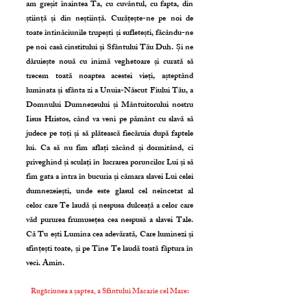
am greșit înaintea Ta, cu cuvântul, cu fapta, din
știință și din neștiință. Curățește-ne pe noi de
toate întinăciunile trupești și sufletești, făcându-ne
pe noi casă cinstitului și Sfântului Tău Duh. Și ne
dăruiește nouă cu inimă veghetoare și curată să
trecem toată noaptea acestei vieți, așteptând
luminata și sfânta zi a Unuia-Născut Fiului Tău, a
Domnului Dumnezeului și Mântuitorului nostru
Iisus Hristos, când va veni pe pământ cu slavă să
judece pe toți și să plătească fiecăruia după faptele
lui. Ca să nu fim aflați zăcând și dormitând, ci
priveghind și sculați în lucrarea poruncilor Lui și să
fim gata a intra în bucuria și cămara slavei Lui celei
dumnezeiești, unde este glasul cel neîncetat al
celor care Te laudă și nespusa dulceață a celor care
văd pururea frumusețea cea nespusă a slavei Tale.
Că Tu ești Lumina cea adevărată, Care luminezi și
sfințești toate, și pe Tine Te laudă toată făptura în
veci. Amin.
Rugăciunea a șaptea, a Sfântului Macarie cel Mare: