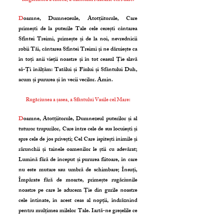
Rugăciunea a cincea, a Sfântului Macarie cel Mare:
D
oamne, Dumnezeule, Atotțiitorule, Care
primești de la puterile Tale cele cerești cântarea
Sfintei Treimi, primește și de la noi, nevrednicii
robii Tăi, cântarea Sfintei Treimi și ne dăruiește ca
în toți anii vieții noastre și în tot ceasul Ție slavă
să-Ți înălțăm: Tatălui și Fiului și Sfântului Duh,
acum și pururea și în vecii vecilor. Amin.
Rugăciunea a șasea, a Sfântului Vasile cel Mare:
D
oamne, Atotțiitorule, Dumnezeul puterilor și al
tuturor trupurilor, Care între cele de sus locuiești și
spre cele de jos privești; Cel Care ispitești inimile și
rărunchii și tainele oamenilor le știi cu adevărat;
Lumină fără de început și pururea fiitoare, în care
nu este mutare sau umbră de schimbare; Însuți,
Împărate fără de moarte, primește rugăciunile
noastre pe care le aducem Ție din gurile noastre
cele întinate, în acest ceas al nopții, îndrăznind
pentru mulțimea milelor Tale. Iartă-ne greșelile ce