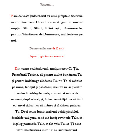
Și acum…
F
ără de veste Judecătorul va veni și faptele fiecăruia
se vor descoperi. Ci cu frică să strigăm în miezul
nopții: Sfânt, Sfânt, Sfânt ești, Dumnezeule,
pentru Născătoarea de Dumnezeu, miluiește-ne pe
noi.
Doamne miluiește
(de 12 ori)
.
Apoi rugăciunea aceasta:
D
in somn sculându-mă, mulțumescu-Ți Ție,
Preasfântă Treime, că pentru multă bunătatea Ta
și pentru îndelungă răbdarea Ta, nu Te-ai mâniat
pe mine, leneșul și păcătosul, nici nu m-ai pierdut
pentru fărădelegile mele, ci ai arătat iubire de
oameni, după obicei; și, întru deznădăjduire zăcând
eu, m-ai ridicat, ca să mânec și să slăvesc puterea
Ta. Deci acum luminează-mi ochii gândului,
deschide-mi gura, ca să mă învăț cuvintele Tale, să
înțeleg poruncile Tale, să fac voia Ta, să-Ți cânt
întru mărturisirea inimii și să laud preasfânt