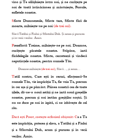
vino și Te sălășluiește întru noi, și ne curățește pe
noi de toată întinăciunea și mântuiește, Bunule,
sufletele noastre.
S
finte Dumnezeule, Sfinte tare, Sfinte fără de
moarte, miluiește-ne pe noi
(de trei ori).
Slavă Tatălui și Fiului și Sfântului Duh. Și acum și pururea
și în vecii vecilor. Amin.
P
reasfântă Treime, miluiește-ne pe noi. Doamne,
curățește păcatele noastre. Stăpâne, iartă
fărădelegile noastre. Sfinte, cercetează și vin­decă
neputințele noas­tre, pentru numele Tău.
Doamne miluiește
(de trei ori)
, Slavă…, și acum…
T
atăl nostru, Care ești în ceruri, sfin­țească-Se
numele Tău, vie împărăția Ta, fie voia Ta, precum
în cer așa și pe pământ. Pâinea noastră cea de toate
zilele, dă-ne-o nouă astăzi și ne iartă nouă greșelile
noastre, precum și noi iertăm greșiților noștri. Și
nu ne duce pe noi în ispită, ci ne izbăvește de cel
rău.
C
a a Ta
Dacă ești Preot, rostește ecfonisul obișnuit:
este împărăția, puterea și slava, a Tatălui și a Fiului
și a Sfântului Duh, acum și pururea și în vecii
vecilor. Amin.