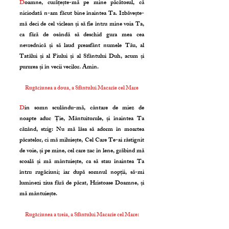
D
oamne, curățește-mă pe mine păcătosul, că
niciodată n-am făcut bine înaintea Ta. Izbăvește-
mă deci de cel viclean și să fie întru mine voia Ta,
ca fără de osândă să deschid gura mea cea
nevrednică și să laud preasfânt numele Tău, al
Tatălui și al Fiului și al Sfântului Duh, acum și
pururea și în vecii vecilor. Amin.
Rugăciunea a doua, a Sfântului Macarie cel Mare
D
in somn sculându-mă, cântare de miez de
noapte aduc Ție, Mântuitorule, și înaintea Ta
căzând, strig: Nu mă lăsa să adorm în moartea
păcatelor, ci mă miluiește, Cel Care Te-ai răstignit
de voie, și pe mine, cel care zac în lene, grăbind mă
scoală și mă mântuiește, ca să stau înaintea Ta
întru rugăciuni; iar după somnul nopții, să-mi
luminezi ziua fără de păcat, Hristoase Doamne, și
mă mântuiește.
Rugăciunea a treia, a Sfântului Macarie cel Mare: