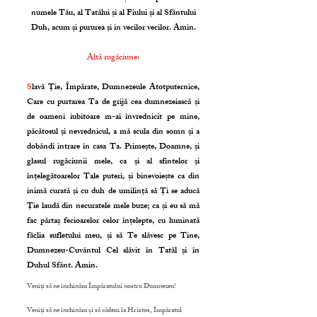
numele Tău, al Tatălui și al Fiului și al Sfântului
Duh, acum și pururea și in vecilor vecilor. Amin.
Altă rugăciune:
S
lavă Ție, Împărate, Dumnezeule Atotputernice,
Care cu purtarea Ta de grijă cea dumnezeiască și
de oameni iubitoare m-ai învrednicit pe mine,
păcătosul și nevrednicul, a mă scula din somn și a
dobândi intrare în casa Ta. Primește, Doamne, și
glasul rugăciunii mele, ca și al sfintelor și
înțelegătoarelor Tale puteri, și binevoiește ca din
inimă curată și cu duh de umilință să Ți se aducă
Ție laudă din necuratele mele buze; ca și eu să mă
fac părtaș fecioarelor celor înțelepte, cu luminată
făclia sufletului meu, și să Te slăvesc pe Tine,
Dumnezeu-Cuvântul Cel slăvit în Tatăl și în
Duhul Sfânt. Amin.
Veniți să ne închinăm Împăratului nostru Dumnezeu!
Veniți să ne închinăm și să cădem la Hristos, Împăratul