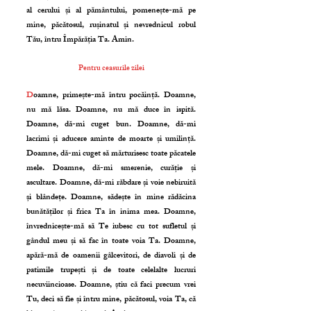
al cerului și al pământului, pomenește-mă pe
mine, păcătosul, rușinatul și nevrednicul robul
Tău, întru Împărăția Ta. Amin.
Pentru ceasurile zilei
D
oamne, primește-mă întru pocăință. Doamne,
nu mă lăsa. Doamne, nu mă duce în ispită.
Doamne, dă-mi cuget bun. Doamne, dă-mi
lacrimi și aducere aminte de moarte și umilință.
Doamne, dă-mi cuget să mărturisesc toate păcatele
mele. Doamne, dă-mi smerenie, curăție și
ascultare. Doamne, dă-mi răbdare și voie nebiruită
și blândețe. Doamne, sădește în mine rădăcina
bunătăților și frica Ta în inima mea. Doamne,
învrednicește-mă să Te iubesc cu tot sufletul și
gândul meu și să fac în toate voia Ta. Doamne,
apără-mă de oamenii gâlcevitori, de diavoli și de
patimile trupești și de toate celelalte lucruri
necuviincioase. Doamne, știu că faci precum vrei
Tu, deci să fie și întru mine, păcătosul, voia Ta, că