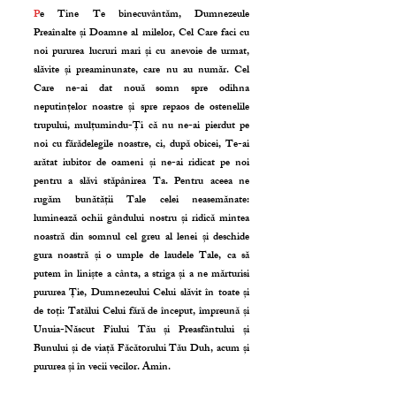
P
e Tine Te binecuvântăm, Dumnezeule
Preaînalte și Doamne al milelor, Cel Care faci cu
noi pururea lucruri mari și cu anevoie de urmat,
slăvite și preaminunate, care nu au număr. Cel
Care ne-ai dat nouă somn spre odihna
neputințelor noastre și spre repaos de ostenelile
trupului, mulțumindu-Ți că nu ne-ai pierdut pe
noi cu fărădelegile noastre, ci, după obicei, Te-ai
arătat iubitor de oameni și ne-ai ridicat pe noi
pentru a slăvi stăpânirea Ta. Pentru aceea ne
rugăm bunătății Tale celei neasemănate:
luminează ochii gândului nostru și ridică mintea
noastră din somnul cel greu al lenei și deschide
gura noastră și o umple de laudele Tale, ca să
putem în liniște a cânta, a striga și a ne mărturisi
pururea Ție, Dumnezeului Celui slăvit în toate și
de toți: Tatălui Celui fără de început, împreună și
Unuia-Născut Fiului Tău și Preasfântului și
Bunului și de viață Făcătorului Tău Duh, acum și
pururea și în vecii vecilor. Amin.